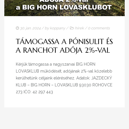
ELÉRHETŐSÉG
30. jan. 2024
/ by
koppany
/
hírek
/
0 comments
TÁMOGASSA A PÓNISULIT ÉS
A RANCHOT ADÓJA 2%-VAL
Kérjük támogassa a nagyszarvai BIG HORN
LOVASKLUB működését, adójának 2%-val közelebb
kerülhetünk céljaink eléréséhez. Adatok: JAZDECKÝ
KLUB – BIG HORN – LOVASKLUB 93030 ROHOVCE
273 IČO: 42 297 443