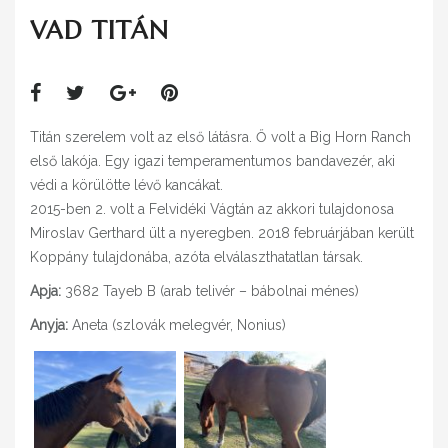
ELÉRHETŐSÉG
VAD TITÁN
Titán szerelem volt az első látásra. Ő volt a Big Horn Ranch
első lakója. Egy igazi temperamentumos bandavezér, aki
védi a körülötte lévő kancákat.
2015-ben 2. volt a Felvidéki Vágtán az akkori tulajdonosa
Miroslav Gerthard ült a nyeregben. 2018 februárjában került
Koppány tulajdonába, azóta elválaszthatatlan társak.
Apja:
3682 Tayeb B (arab telivér – bábolnai ménes)
Anyja:
Aneta (szlovák melegvér, Nonius)