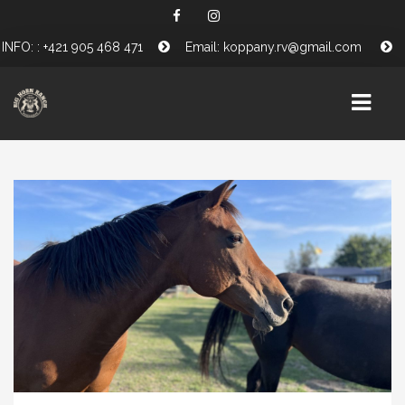
INFO: : +421 905 468 471
Email: koppany.rv@gmail.com
HÍREK
SZOLGÁLTATÁSAINK
LOVAINK
PÓNISULI
PROGRAMJAINK
TÁMOGATÓINK