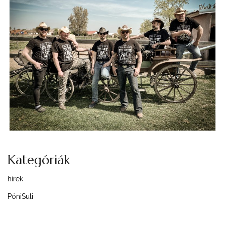
Kategóriák
hírek
PóniSuli