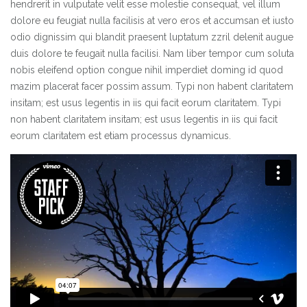
hendrerit in vulputate velit esse molestie consequat, vel illum
dolore eu feugiat nulla facilisis at vero eros et accumsan et iusto
odio dignissim qui blandit praesent luptatum zzril delenit augue
duis dolore te feugait nulla facilisi. Nam liber tempor cum soluta
nobis eleifend option congue nihil imperdiet doming id quod
mazim placerat facer possim assum. Typi non habent claritatem
insitam; est usus legentis in iis qui facit eorum claritatem. Typi
non habent claritatem insitam; est usus legentis in iis qui facit
eorum claritatem est etiam processus dynamicus.