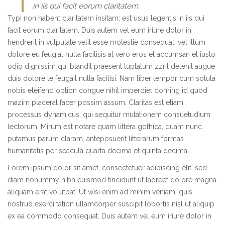
in iis qui facit eorum claritatem.
Typi non habent claritatem insitam; est usus legentis in iis qui
facit eorum claritatem. Duis autem vel eum iriure dolor in
hendrerit in vulputate velit esse molestie consequat, vel illum
dolore eu feugiat nulla facilisis at vero eros et accumsan et iusto
odio dignissim qui blandit praesent luptatum zzril delenit augue
duis dolore te feugait nulla facilisi. Nam liber tempor cum soluta
nobis eleifend option congue nihil imperdiet doming id quod
mazim placerat facer possim assum. Claritas est etiam
processus dynamicus, qui sequitur mutationem consuetudium
lectorum. Mirum est notare quam littera gothica, quam nunc
putamus parum claram, anteposuerit litterarum formas
humanitatis per seacula quarta decima et quinta decima.
Lorem ipsum dolor sit amet, consectetuer adipiscing elit, sed
diam nonummy nibh euismod tincidunt ut laoreet dolore magna
aliquam erat volutpat. Ut wisi enim ad minim veniam, quis
nostrud exerci tation ullamcorper suscipit lobortis nisl ut aliquip
ex ea commodo consequat. Duis autem vel eum iriure dolor in