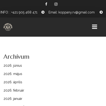
INFO: : +421 905 468 471
Email: koppany.rv@gmail.com
HÍREK
Archívum
SZOLGÁLTATÁSAINK
2026. június
LOVAINK
2026. május
PÓNISULI
2026. április
PROGRAMJAINK
2026. február
TÁMOGATÓINK
2026. január