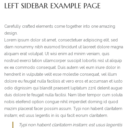
LEFT SIDEBAR EXAMPLE PAGE
Carefully crafted elements come together into one amazing
design.
Lorem ipsum dolor sit amet, consectetuer adipiscing elit, sed
diam nonummy nibh euismod tincidunt ut laoreet dolore magna
aliquam erat volutpat. Ut wisi enim ad minim veniam, quis
nostrud exerci tation ullamcorper suscipit lobortis nisl ut aliquip
ex ea commodo consequat. Duis autem vel eum iriure dolor in
hendrerit in vulputate velit esse molestie consequat, vel illum
dolore eu feugiat nulla facilisis at vero eros et accumsan et iusto
odio dignissim qui blandit praesent luptatum zzril delenit augue
duis dolore te feugait nulla facilisi. Nam liber tempor cum soluta
nobis eleifend option congue nihil imperdiet doming id quod
mazim placerat facer possim assum. Typi non habent claritatem
insitam; est usus legentis in iis qui facit eorum claritatem.
Typi non habent claritatem insitam; est usus legentis