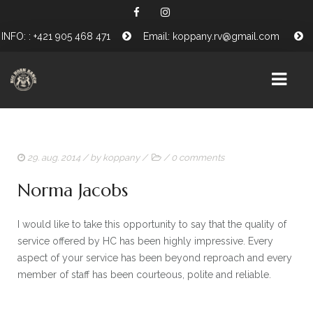
INFO: : +421 905 468 471
Email: koppany.rv@gmail.com
HÍREK
29. aug. 2014
/ by
koppany
/
/
0 comments
SZOLGÁLTATÁSAINK
Norma Jacobs
LOVAINK
I would like to take this opportunity to say that the quality of
PÓNISULI
service offered by HC has been highly impressive. Every
PROGRAMJAINK
aspect of your service has been beyond reproach and every
member of staff has been courteous, polite and reliable.
TÁMOGATÓINK