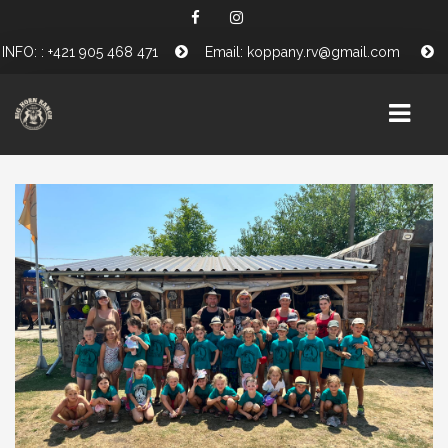
INFO: : +421 905 468 471
Email: koppany.rv@gmail.com
HÍREK
SZOLGÁLTATÁSAINK
LOVAINK
PÓNISULI
PROGRAMJAINK
TÁMOGATÓINK