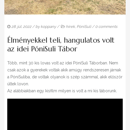
ELÉRHETŐSÉG
28. júl. 2022
/ by
koppany
/
hírek
,
PóniSuli
/
0 comments
Élményekkel teli, hangulatos volt
az idei PóniSuli Tábor
Több, mint 30 kis lovas volt az idei PóniSuli Táborban. Nem
csak azok a gyerekek voltak akik amúgy rendszeresen járnak
a PóniSuliba, de voltak olyanok is szép számmal, akik először
ültek lovon.
Az alábbiakban egy kisfilm milyen is volt a mi kis táborunk.